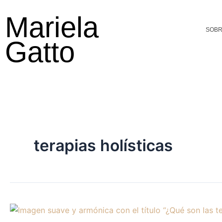
Ir
Mariela
al
SOBR
contenido
Gatto
terapias holísticas
Qué
son