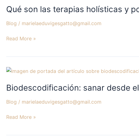
Qué son las terapias holísticas y 
las
terapias
Blog
/
marielaeduvigesgatto@gmail.com
holísticas
y
Read More »
por
qué
pueden
ayudarte
Biodescodificación:
sanar
Biodescodificación: sanar desde el
desde
el
Blog
/
marielaeduvigesgatto@gmail.com
cuerpo
y
Read More »
el
alma