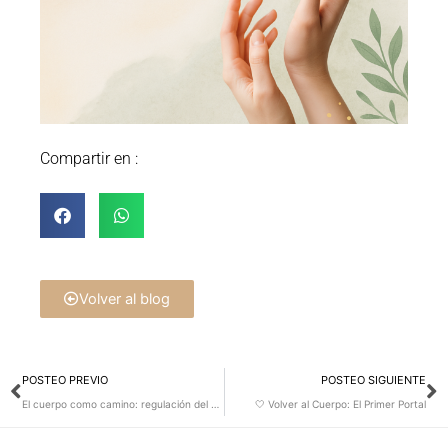
Compartir en :
Volver al blog
Prev
N
POSTEO PREVIO
POSTEO SIGUIENTE
El cuerpo como camino: regulación del sistema nervioso
🤍 Volver al Cuerpo: El Primer Portal