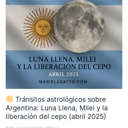
Argentina:
Luna
Llena,
Milei
y
la
liberación
del
cepo
(abril
2025)
Tránsitos astrológicos sobre
Argentina: Luna Llena, Milei y la
liberación del cepo (abril 2025)