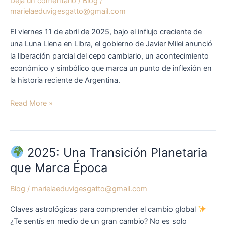
Dejá un comentario
/
Blog
/
marielaeduvigesgatto@gmail.com
El viernes 11 de abril de 2025, bajo el influjo creciente de
una Luna Llena en Libra, el gobierno de Javier Milei anunció
la liberación parcial del cepo cambiario, un acontecimiento
económico y simbólico que marca un punto de inflexión en
la historia reciente de Argentina.
Read More »
2025: Una Transición Planetaria
2025:
que Marca Época
Una
Transición
Blog
/
marielaeduvigesgatto@gmail.com
Planetaria
Claves astrológicas para comprender el cambio global
que
¿Te sentís en medio de un gran cambio? No es solo
Marca