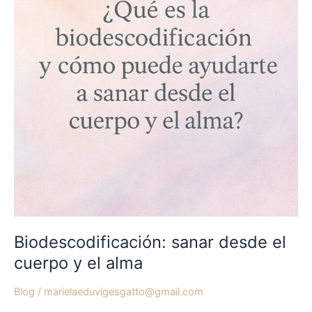
cuerpo
y
el
alma
Biodescodificación: sanar desde el
cuerpo y el alma
Blog
/
marielaeduvigesgatto@gmail.com