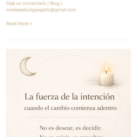
Dejá un comentario
/
Blog
/
marielaeduvigesgatto@gmail.com
Read More »
La
fuerza
de
la
intención:
cuando
el
cambio
comienza
adentro