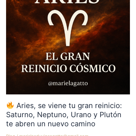
tu
gran
reinicio:
Saturno,
Neptuno,
Urano
y
Plutón
te
abren
un
nuevo
camino
Aries, se viene tu gran reinicio:
Saturno, Neptuno, Urano y Plutón
te abren un nuevo camino