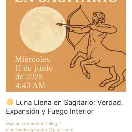
Sagitario:
Verdad,
Expansión
y
Fuego
Interior
Luna Llena en Sagitario: Verdad,
Expansión y Fuego Interior
Dejá un comentario
/
Blog
/
marielaeduvigesgatto@gmail.com