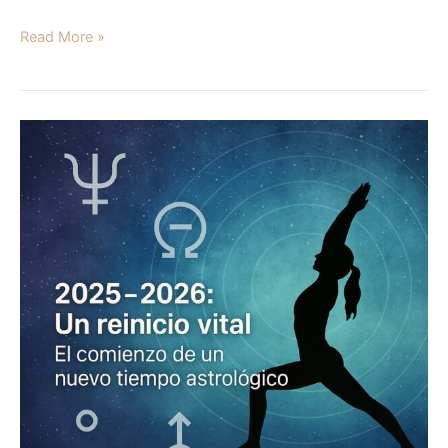
Read More »
Reinicio
astrológico
2025–
2026:
El
comienzo
de
un
nuevo
tiempo