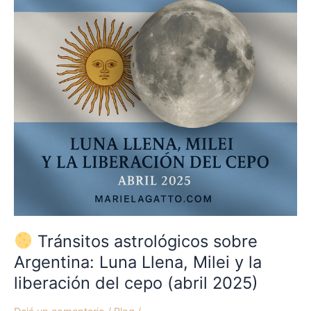
Argentina:
Luna
Llena,
Milei
y
la
liberación
del
cepo
(abril
2025)
Tránsitos astrológicos sobre
Argentina: Luna Llena, Milei y la
liberación del cepo (abril 2025)