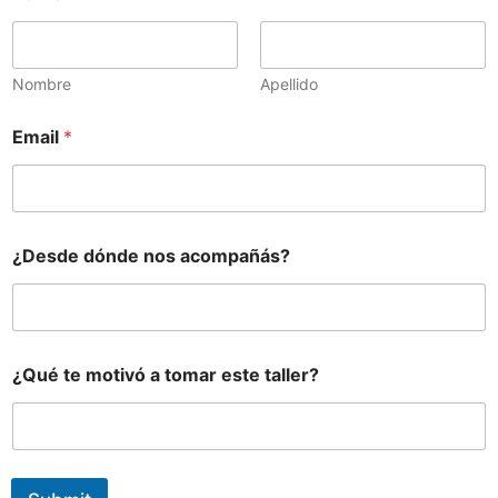
Nombre
Apellido
Email
*
¿Desde dónde nos acompañás?
N
¿Qué te motivó a tomar este taller?
a
m
e
¿
Q
u