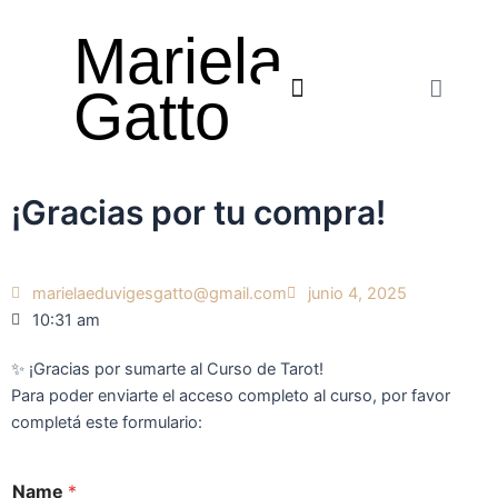
Ir
Mariela
al
contenido
Cart
Gatto
CÓMO PUEDO ACOMPAÑARTE
¡Gracias por tu compra!
marielaeduvigesgatto@gmail.com
junio 4, 2025
10:31 am
✨ ¡Gracias por sumarte al Curso de Tarot!
Para poder enviarte el acceso completo al curso, por favor
completá este formulario:
Name
*