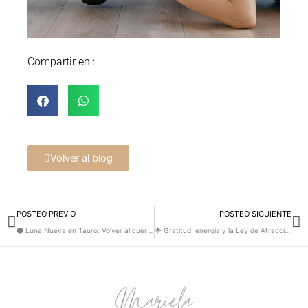
Compartir en :
Volver al blog
Prev
Ne
POSTEO PREVIO
POSTEO SIGUIENTE
🌑 Luna Nueva en Tauro: Volver al cuerpo, a la tierra y a lo esencial
🌟 Gratitud, energía y la Ley de Atracción
Mariela